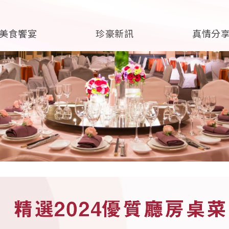
美食饗宴
珍豪新訊
真情分