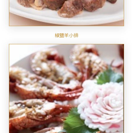
椒鹽羊小排