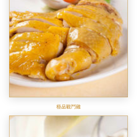
極品戰鬥雞