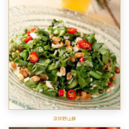
涼拌野山蘇