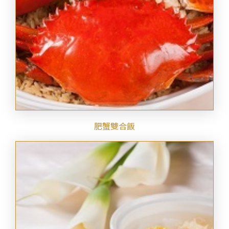
肥蟹雙合飯